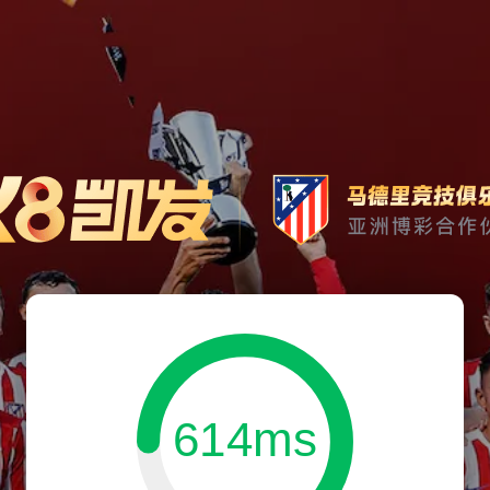
614ms