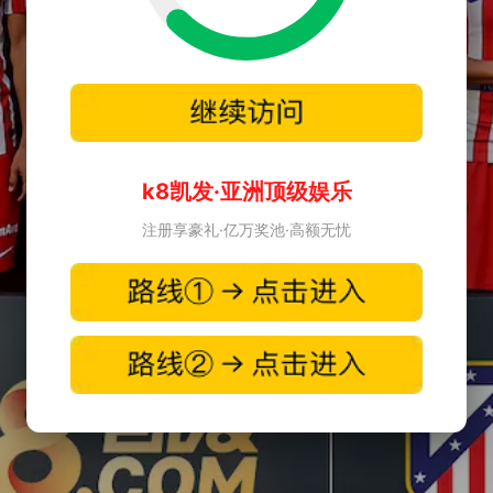
k8凯发·亚洲顶级娱乐
注册享豪礼·亿万奖池·高额无忧